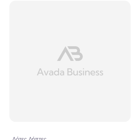
Δότες
,
Λήπτες