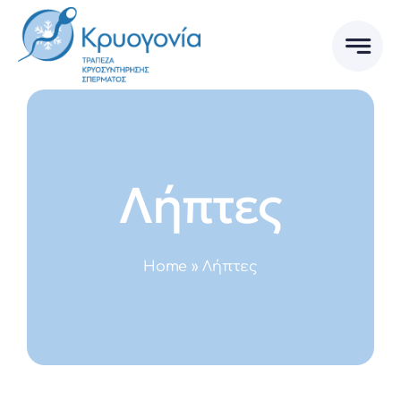
Skip
to
content
Λήπτες
Home
»
Λήπτες