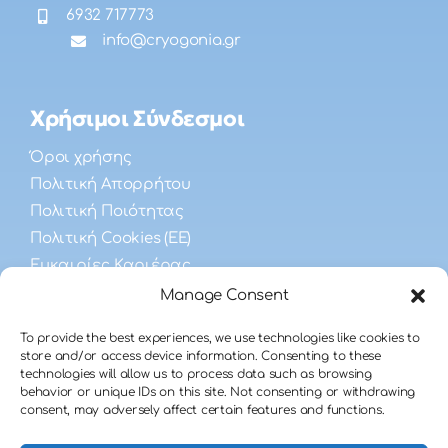
6932 717773
info@cryogonia.gr
Χρήσιμοι Σύνδεσμοι
Όροι χρήσης
Πολιτική Απορρήτου
Πολιτική Ποιότητας
Πολιτική Cookies (ΕΕ)
Ευκαιρίες Καριέρας
Manage Consent
Συχνές Ερωτήσεις
To provide the best experiences, we use technologies like cookies to
store and/or access device information. Consenting to these
technologies will allow us to process data such as browsing
Λήψης Σπέρματος
behavior or unique IDs on this site. Not consenting or withdrawing
Ανδρικής Γονιμότητας
consent, may adversely affect certain features and functions.
Δωρεάς Σπέρματος