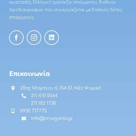
αυτοτελής Ελληνική τράπεζα σπέρματος διεθνών
προδιαγραφών που συνεργάζεται με Έλληνες δότες
σπέρματος.
Επικοινωνία
25ης Μαρτίου 6, 154 51, Νέο Ψυχικό
211 410 0064
211 182 1738
6932 717773
info@cryogonia.gr