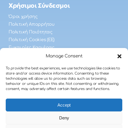
Χρήσιμοι Σύνδεσμοι
Όροι χρήσης
Πολιτική Απορρήτου
Πολιτική Ποιότητας
Πολιτική Cookies (ΕΕ)
Ευκαιρίες Καριέρας
Manage Consent
Συχνές Ερωτήσεις
To provide the best experiences, we use technologies like cookies to
store and/or access device information. Consenting to these
technologies will allow us to process data such as browsing
Λήψης Σπέρματος
behavior or unique IDs on this site. Not consenting or withdrawing
Ανδρικής Γονιμότητας
consent, may adversely affect certain features and functions.
Δωρεάς Σπέρματος
Accept
Deny