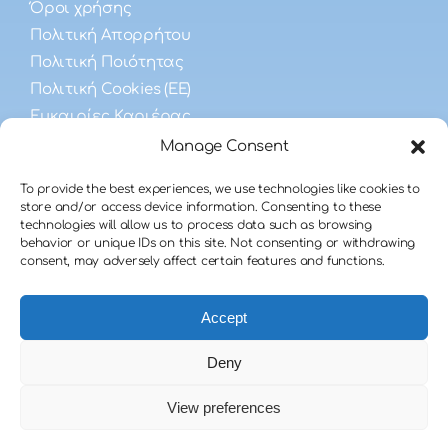
Όροι χρήσης
Πολιτική Απορρήτου
Πολιτική Ποιότητας
Πολιτική Cookies (ΕΕ)
Ευκαιρίες Καριέρας
Manage Consent
Συχνές Ερωτήσεις
To provide the best experiences, we use technologies like cookies to
store and/or access device information. Consenting to these
technologies will allow us to process data such as browsing
Λήψης Σπέρματος
behavior or unique IDs on this site. Not consenting or withdrawing
Ανδρικής Γονιμότητας
consent, may adversely affect certain features and functions.
Δωρεάς Σπέρματος
Accept
Deny
View preferences
© 2025 - 2026 • Design by
TMS
• All Rights
Reserved