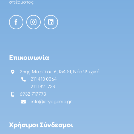
σπέρματος.
Επικοινωνία
25ης Μαρτίου 6, 154 51, Νέο Ψυχικό
211 410 0064
211 182 1738
6932 717773
info@cryogonia.gr
Χρήσιμοι Σύνδεσμοι