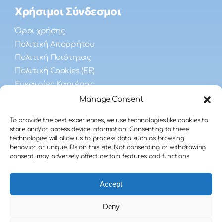
Χρήσιμοι Σύνδεσμοι
Όροι χρήσης
Πολιτική Απορρήτου
Πολιτική Ποιότητας
Πολιτική Cookies (ΕΕ)
Ευκαιρίες Καριέρας
Manage Consent
Συχνές Ερωτήσεις
To provide the best experiences, we use technologies like cookies to
store and/or access device information. Consenting to these
technologies will allow us to process data such as browsing
Λήψης Σπέρματος
behavior or unique IDs on this site. Not consenting or withdrawing
Ανδρικής Γονιμότητας
consent, may adversely affect certain features and functions.
Δωρεάς Σπέρματος
Accept
Deny