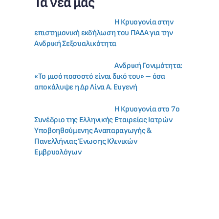
Τα νέα μας
Η Κρυογονία στην
επιστημονική εκδήλωση του ΠΑΔΑ για την
Ανδρική Σεξουαλικότητα
Ανδρική Γονιμότητα:
«Το μισό ποσοστό είναι δικό του» – όσα
αποκάλυψε η Δρ Λίνα Α. Ευγενή
Η Κρυογονία στο 7ο
Συνέδριο της Ελληνικής Εταιρείας Ιατρών
Υποβοηθούμενης Αναπαραγωγής &
Πανελλήνιας Ένωσης Κλινικών
Εμβρυολόγων