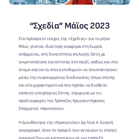
“Σχεδία” Μάϊος 2023
Στο πρόσφατο τεύχος της «Σχεδίας» για το μήνα
Μάιο, γίνεται ιδιαίτερη αναφορά στη δωρεά
σπέρματος, στη δυνατότητα επιλογής δότη με
γνωστοποίηση ταυτότητας στο παιδί, καθώς και στα
άτομα εκείνα τα οποία επιθυμούν να τεκνοποιήσουν
μέσω της συγκεκριμένης διαδικασίας, όπως επίσης
και στα χαρακτηριστικά που πρέπει να διαθέτει
κάποιος υποψήφιος δότης, σύμφωνα με τις
προδιαγραφές της Τράπεζας Κρυοσυντήρησης
Σπέρματος «Κρυογονία».
Η Διευθύντρια της «Κρυογονίας» Δρ Λίνα Α. Ευγενή
σκιαγραφεί τόσο το προφίλ των γυναικών οι οποίες
αποφασίζουν να καταφύγουν σε μια τράπεζα