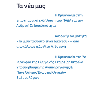
Τα νέα μας
Η Κρυογονία στην
επιστημονική εκδήλωση του ΠΑΔΑ για την
Ανδρική Σεξουαλικότητα
Ανδρική Γονιμότητα:
«Το μισό ποσοστό είναι δικό του» – όσα
αποκάλυψε η Δρ Λίνα Α. Ευγενή
Η Κρυογονία στο 7ο
Συνέδριο της Ελληνικής Εταιρείας Ιατρών
Υποβοηθούμενης Αναπαραγωγής &
Πανελλήνιας Ένωσης Κλινικών
Εμβρυολόγων