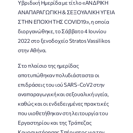
Υβριδική Ημερίδα με τίτλο «ΑΝΔΡΙΚΗ
ΑΝΑΠΑΡΑΓΩΓΙΚΗ & ΣΕΞΟΥΑΛΙΚΗ ΥΓΕΙΑ
ΣΤΗΝ ΕΠΟΧΗ ΤΗΣ COVID19», η οποία
διοργανώθηκε, το Σάββατο 4 Ιουνίου
2022 στο ξενοδοχείο Stratos Vassilikos
στην Αθήνα.
Στο πλαίσιο της ημερίδας
αποτυπώθηκαν πολυδιάσταστα οι
επιδράσεις του ιού SARS-CoV2 στην
αναπαραγωγική και σεξουαλική υγεία,
καθώς και οι ενδεδειγμένες πρακτικές
που υιοθετήθηκαν στη λειτουργία του
Εργαστηρίου και της Τράπεζας
Κρυοσυντήρησης Σπέρματος για την