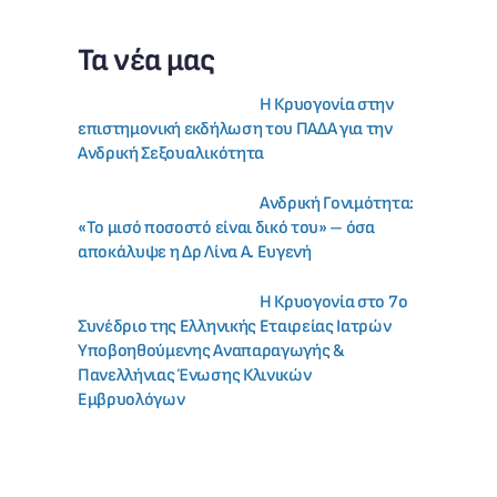
Τα νέα μας
Η Κρυογονία στην
επιστημονική εκδήλωση του ΠΑΔΑ για την
Ανδρική Σεξουαλικότητα
Ανδρική Γονιμότητα:
«Το μισό ποσοστό είναι δικό του» – όσα
αποκάλυψε η Δρ Λίνα Α. Ευγενή
Η Κρυογονία στο 7ο
Συνέδριο της Ελληνικής Εταιρείας Ιατρών
Υποβοηθούμενης Αναπαραγωγής &
Πανελλήνιας Ένωσης Κλινικών
Εμβρυολόγων