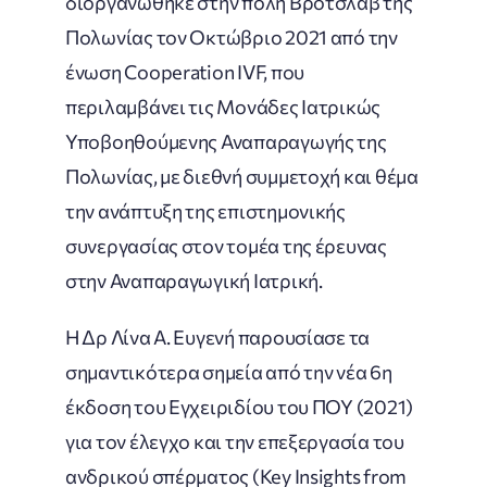
διοργανώθηκε στην πόλη Βρότσλαβ της
Πολωνίας τον Οκτώβριο 2021 από την
ένωση Cooperation IVF, που
περιλαμβάνει τις Μονάδες Ιατρικώς
Υποβοηθούμενης Αναπαραγωγής της
Πολωνίας, με διεθνή συμμετοχή και θέμα
την ανάπτυξη της επιστημονικής
συνεργασίας στον τομέα της έρευνας
στην Αναπαραγωγική Ιατρική.
Η Δρ Λίνα Α. Ευγενή παρουσίασε τα
σημαντικότερα σημεία από την νέα 6η
έκδοση του Εγχειριδίου του ΠΟΥ (2021)
για τον έλεγχο και την επεξεργασία του
ανδρικού σπέρματος (Key Insights from