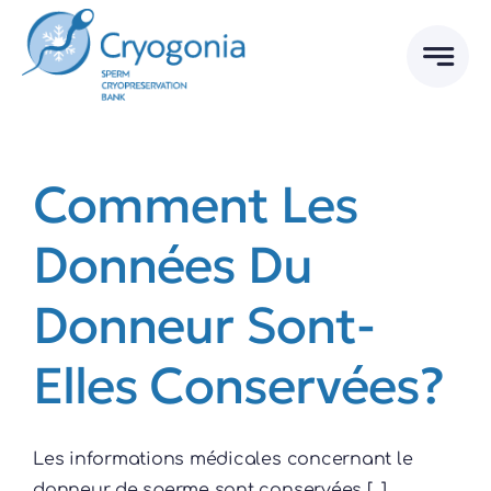
Skip
to
content
Comment Les
Données Du
Donneur Sont-
Elles Conservées?
Les informations médicales concernant le
donneur de sperme sont conservées [...]