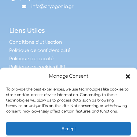
info@cryogonia.gr
Liens Utiles
Conditions d’utilisation
Politique de confidentialité
Politique de qualité
Politique de cookies (UE)
Manage Consent
FAQ
To provide the best experiences, we use technologies like cookies to
store and/or access device information. Consenting to these
technologies will allow us to process data such as browsing
FAQ sur la fécondité masculine
behavior or unique IDs on this site. Not consenting or withdrawing
FAQ des receveurs
consent, may adversely affect certain features and functions.
FAQ des donneurs
Accept