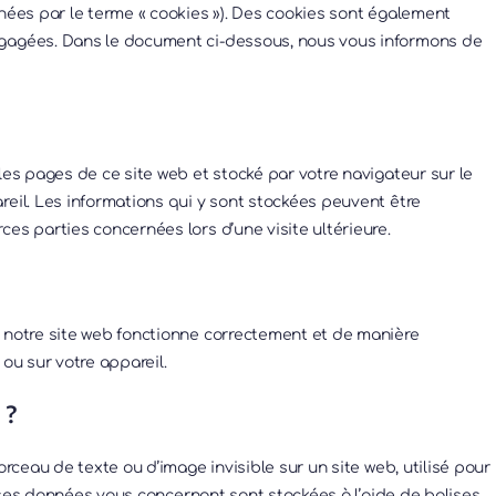
gnées par le terme « cookies »). Des cookies sont également
ngagées. Dans le document ci-dessous, nous vous informons de
les pages de ce site web et stocké par votre navigateur sur le
reil. Les informations qui y sont stockées peuvent être
es parties concernées lors d’une visite ultérieure.
e notre site web fonctionne correctement et de manière
 ou sur votre appareil.
 ?
orceau de texte ou d’image invisible sur un site web, utilisé pour
verses données vous concernant sont stockées à l’aide de balises