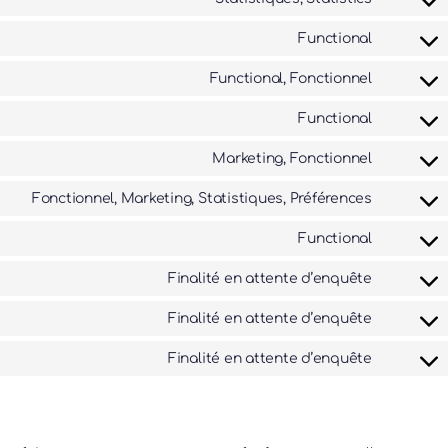
userway
Consent
service
to
Functional
complia
Consent
service
to
Functional, Fonctionnel
google-
Consent
service
analytic
to
Functional
polylang
Consent
service
to
Marketing, Fonctionnel
wordpre
Consent
service
to
Fonctionnel, Marketing, Statistiques, Préférences
wordfen
Consent
service
to
Functional
faceboo
Consent
service
to
Finalité en attente d’enquête
linkedin
Consent
service
to
Finalité en attente d’enquête
google-
Consent
service
recaptc
to
Finalité en attente d’enquête
google-
Consent
service
fonts
to
youtube
service
divers