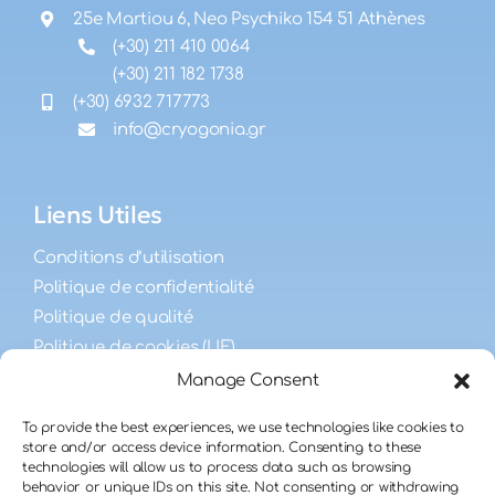
25e Martiou 6, Neo Psychiko 154 51 Athènes
(+30) 211 410 0064
(+30) 211 182 1738
(+30) 6932 717773
info@cryogonia.gr
Liens Utiles
Conditions d’utilisation
Politique de confidentialité
Politique de qualité
Politique de cookies (UE)
Manage Consent
FAQ
To provide the best experiences, we use technologies like cookies to
store and/or access device information. Consenting to these
technologies will allow us to process data such as browsing
FAQ sur la fécondité masculine
behavior or unique IDs on this site. Not consenting or withdrawing