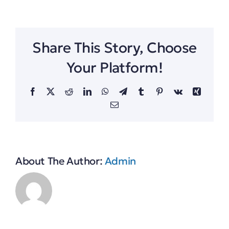
Share This Story, Choose
Your Platform!
Facebook
X
Reddit
LinkedIn
WhatsApp
Telegram
Tumblr
Pinterest
Vk
Xing
Email
About The Author:
Admin