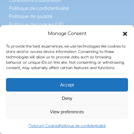
Conditions d’utilisation
Politique de confidentialité
Politique de qualité
Politique de cookies (UE)
Manage Consent
FAQ
To provide the best experiences, we use technologies like cookies to
store and/or access device information. Consenting to these
technologies will allow us to process data such as browsing
FAQ sur la fécondité masculine
behavior or unique IDs on this site. Not consenting or withdrawing
FAQ des receveurs
consent, may adversely affect certain features and functions.
FAQ des donneurs
Accept
Deny
View preferences
© 2025 - 2026 • Design by
TMS
• All Rights
Reserved
Πολιτική Cookies
Politique de confidentialité