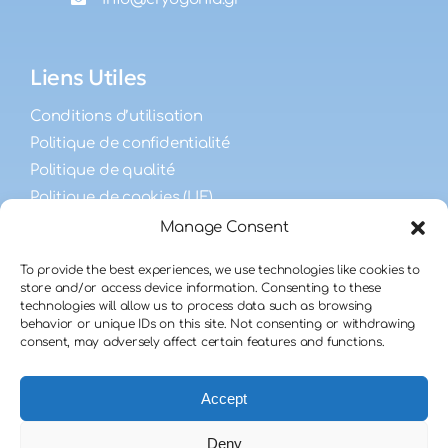
Liens Utiles
Conditions d’utilisation
Politique de confidentialité
Politique de qualité
Politique de cookies (UE)
Manage Consent
FAQ
To provide the best experiences, we use technologies like cookies to
store and/or access device information. Consenting to these
technologies will allow us to process data such as browsing
FAQ sur la fécondité masculine
behavior or unique IDs on this site. Not consenting or withdrawing
FAQ des receveurs
consent, may adversely affect certain features and functions.
FAQ des donneurs
Accept
Deny