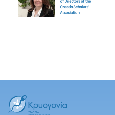
of Directors of the
Onassis Scholars’
Association